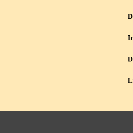
D
I
D
L